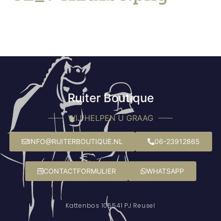
Ruiter Boutique
WIJ HELPEN U GRAAG
INFO@RUITERBOUTIQUE.NL
06-23912865
CONTACTFORMULIER
WHATSAPP
Kattenbos 10
5541 PJ Reusel