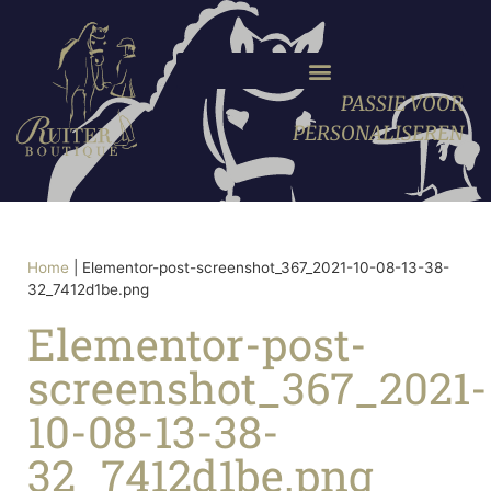
PASSIE VOOR
PERSONALISEREN
Home
|
Elementor-post-screenshot_367_2021-10-08-13-38-
32_7412d1be.png
Elementor-post-
screenshot_367_2021-
10-08-13-38-
32_7412d1be.png