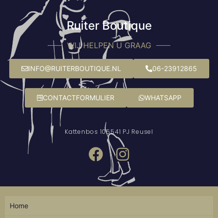
Ruiter Boutique
WIJ HELPEN U GRAAG
INFO@RUITERBOUTIQUE.NL
06-23912865
CONTACTFORMULIER
WHATSAPP
Kattenbos 10
5541 PJ Reusel
Home