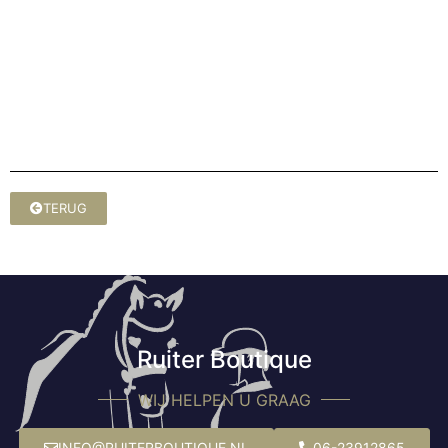
TERUG
Ruiter Boutique
WIJ HELPEN U GRAAG
INFO@RUITERBOUTIQUE.NL
06-23912865