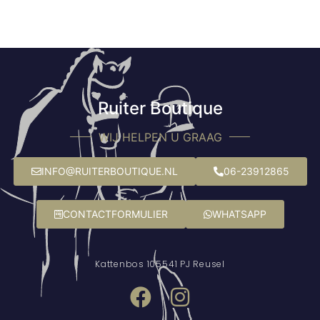
Ruiter Boutique
WIJ HELPEN U GRAAG
INFO@RUITERBOUTIQUE.NL
06-23912865
CONTACTFORMULIER
WHATSAPP
Kattenbos 10
5541 PJ Reusel