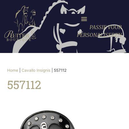
PASSIE VOOR
PERSONALISEREN
Home
|
Cavallo Insignis
|
557112
557112