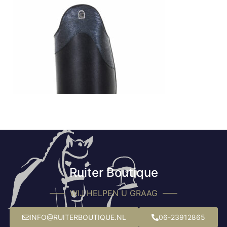
Ruiter Boutique
WIJ HELPEN U GRAAG
INFO@RUITERBOUTIQUE.NL
06-23912865