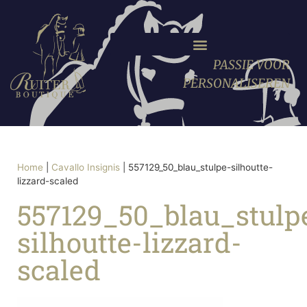
PASSIE VOOR
PERSONALISEREN
Home
|
Cavallo Insignis
|
557129_50_blau_stulpe-silhoutte-
lizzard-scaled
557129_50_blau_stulp
silhoutte-lizzard-
scaled