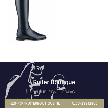
Ruiter Boutique
WIJ HELPEN U GRAAG
INFO@RUITERBOUTIQUE.NL
06-23912865