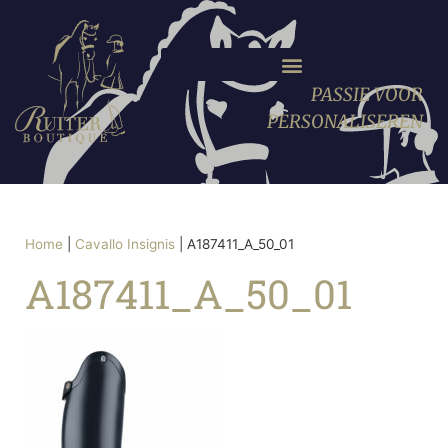
PASSIE VOOR
PERSONALISEREN
Home
|
Cavallo Insignis
|
A187411_A_50_01
A187411_A_50_01