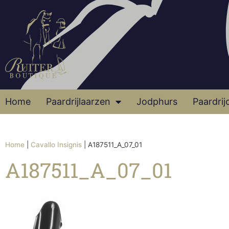
Home
Paardrijlaarzen
Jodphurs
Paardrij
Home
|
Cavallo Insignis
|
A187511_A_07_01
A187511_A_07_01