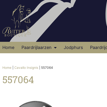
Home
Paardrijlaarzen
Jodphurs
Paardrij
Home
|
Cavallo Insignis
|
557064
557064