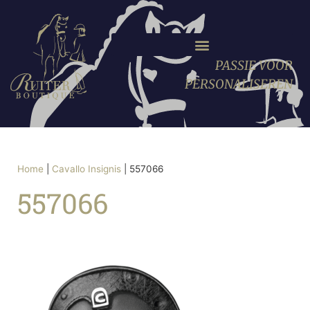
PASSIE VOOR
PERSONALISEREN
Home
|
Cavallo Insignis
|
557066
557066