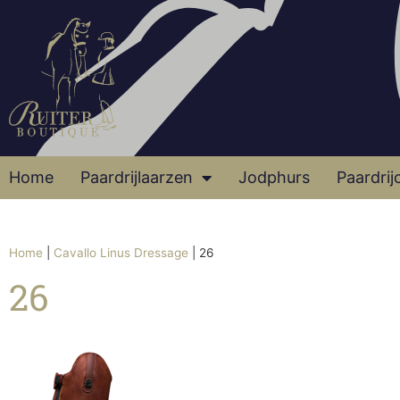
Home
Paardrijlaarzen
Jodphurs
Paardrij
Home
|
Cavallo Linus Dressage
|
26
26