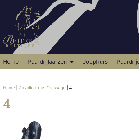
Home
Paardrijlaarzen
Jodphurs
Paardrij
Home
|
Cavallo Linus Dressage
|
4
4