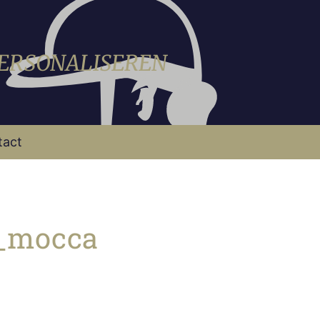
PERSONALISEREN
tact
n_mocca