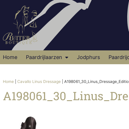
Home
Paardrijlaarzen
Jodphurs
Paardrij
Home
|
Cavallo Linus Dressage
|
A198061_30_Linus_Dressage_Edit
A198061_30_Linus_Dr