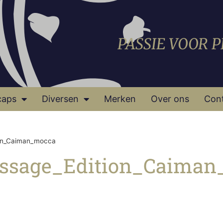
PASSIE VOOR 
caps
Diversen
Merken
Over ons
Con
ion_Caiman_mocca
essage_Edition_Caima