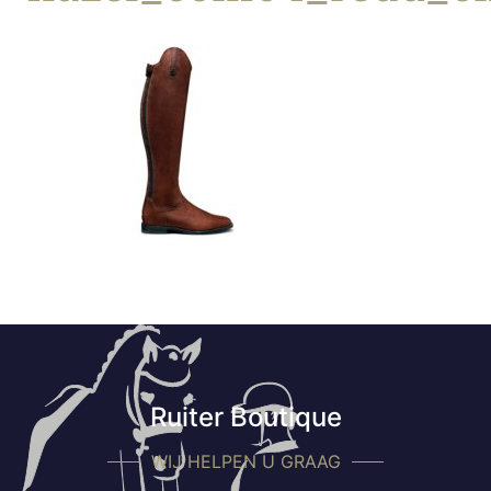
Ruiter Boutique
WIJ HELPEN U GRAAG