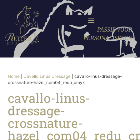
PASSIE VOOR
PERSONALISEREN
Home
|
Cavallo Linus Dressage
|
cavallo-linus-dressage-
crossnature-hazel_com04_redu_cmyk
cavallo-linus-
dressage-
crossnature-
hazel_com04_redu_c