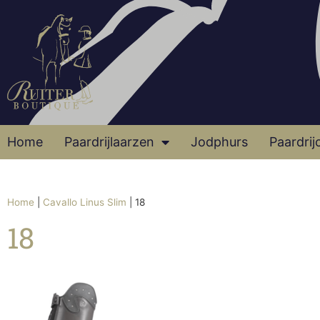
Home
Paardrijlaarzen
Jodphurs
Paardrij
Home
|
Cavallo Linus Slim
|
18
18