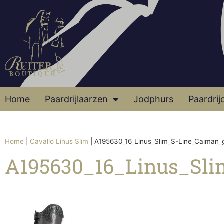
Home
Paardrijlaarzen
Jodphurs
Paardrij
Home
|
Cavallo Linus Slim
|
A195630_16_Linus_Slim_S-Line_Caiman_
A195630_16_Linus_Sl