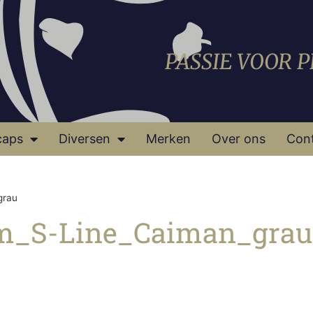
PASSIE VOOR 
caps
Diversen
Merken
Over ons
Con
grau
im_S-Line_Caiman_grau