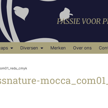
PASSIE VOOR 
caps
Diversen
Merken
Over ons
Con
_com01_redu_cmyk
rossnature-mocca_com0