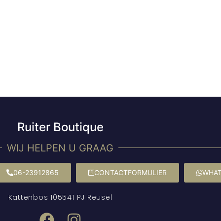
Ruiter Boutique
WIJ HELPEN U GRAAG
06-23912865
CONTACTFORMULIER
WHAT
Kattenbos 10
5541 PJ Reusel