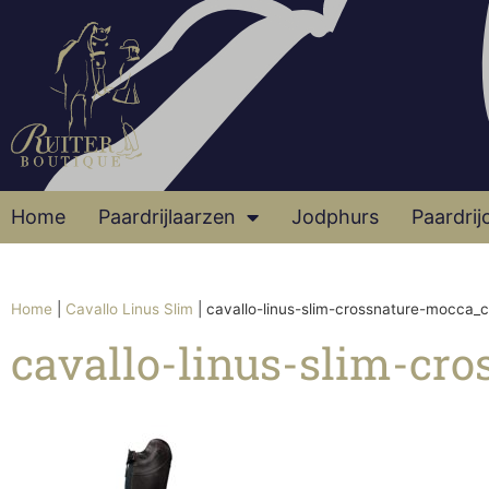
Home
Paardrijlaarzen
Jodphurs
Paardrij
Home
|
Cavallo Linus Slim
|
cavallo-linus-slim-crossnature-mocca
cavallo-linus-slim-c