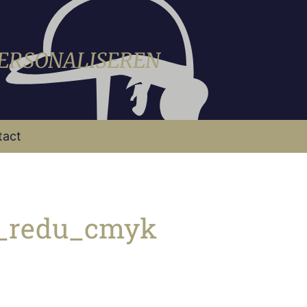
PERSONALISEREN
tact
1_redu_cmyk