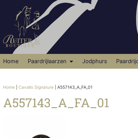
Home
Paardrijlaarzen
Jodphurs
Paardrij
Home
|
Cavallo Signature
|
A557143_A_FA_01
A557143_A_FA_01