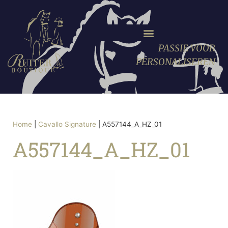
PASSIE VOOR
PERSONALISEREN
Home
|
Cavallo Signature
|
A557144_A_HZ_01
A557144_A_HZ_01