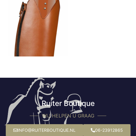
Ruiter Boutique
WIJ HELPEN U GRAAG
INFO@RUITERBOUTIQUE.NL
06-23912865