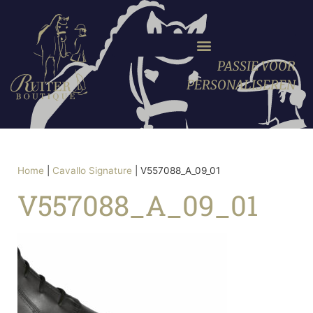
PASSIE VOOR
PERSONALISEREN
Home
|
Cavallo Signature
|
V557088_A_09_01
V557088_A_09_01