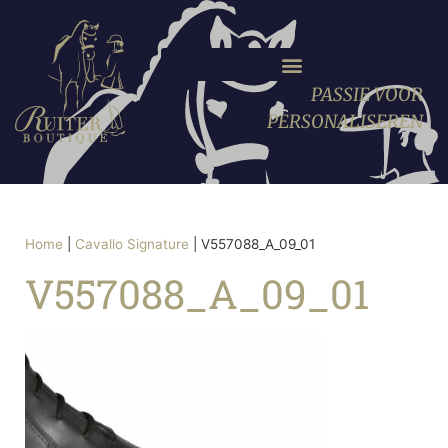
PASSIE VOOR
PERSONALISEREN
Home
|
Cavallo Signature
|
V557088_A_09_01
V557088_A_09_01