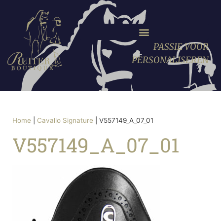
PASSIE VOOR
PERSONALISEREN
Home
|
Cavallo Signature
|
V557149_A_07_01
V557149_A_07_01