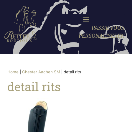
PASSIE VOOR
PERSONALISEREN
Home
|
Chester Aachen SM
|
detail rits
detail rits