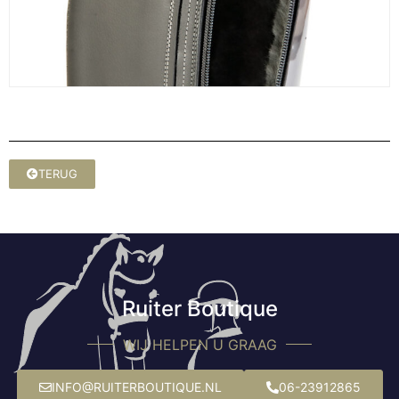
TERUG
Ruiter Boutique
WIJ HELPEN U GRAAG
INFO@RUITERBOUTIQUE.NL
06-23912865