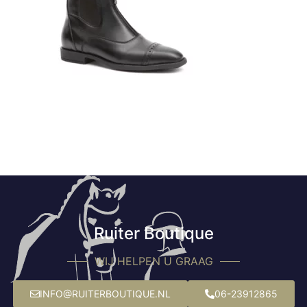
Ruiter Boutique
WIJ HELPEN U GRAAG
INFO@RUITERBOUTIQUE.NL
06-23912865