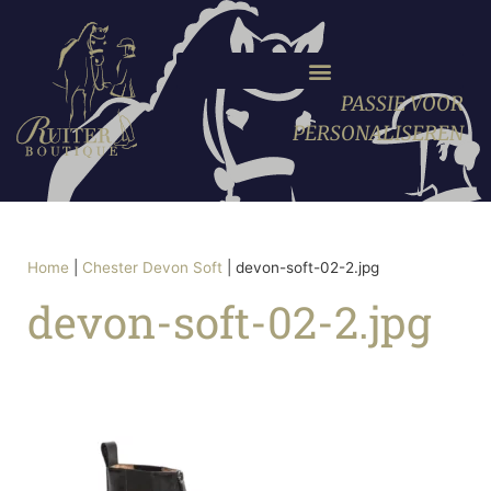
PASSIE VOOR
PERSONALISEREN
Home
|
Chester Devon Soft
|
devon-soft-02-2.jpg
devon-soft-02-2.jpg