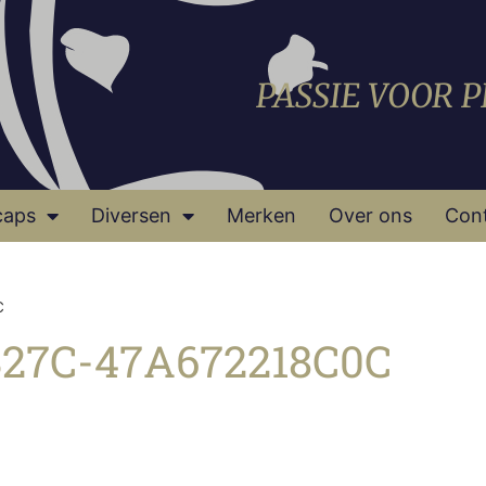
PASSIE VOOR 
caps
Diversen
Merken
Over ons
Con
C
B27C-47A672218C0C