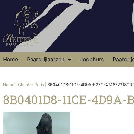
Home
Paardrijlaarzen
Jodphurs
Paardrij
Home
|
Chester Paris
|
8B0401D8-11CE-4D9A-B27C-47A672218C0
8B0401D8-11CE-4D9A-