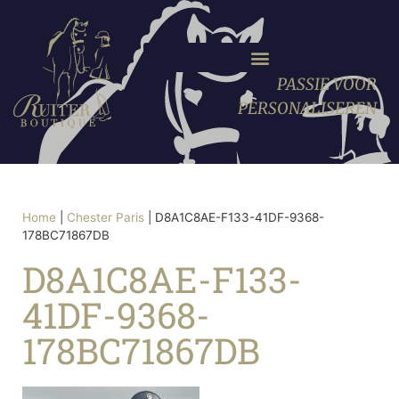
PASSIE VOOR
PERSONALISEREN
Home
|
Chester Paris
|
D8A1C8AE-F133-41DF-9368-
178BC71867DB
D8A1C8AE-F133-
41DF-9368-
178BC71867DB