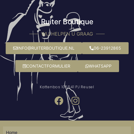
Ruiter Boutique
WIJ HELPEN U GRAAG
INFO@RUITERBOUTIQUE.NL
06-23912865
CONTACTFORMULIER
WHATSAPP
Kattenbos 10
5541 PJ Reusel
Home