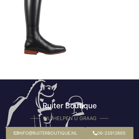
Ruiter Boutique
WIJ HELPEN U GRAAG
INFO@RUITERBOUTIQUE.NL
06-23912865