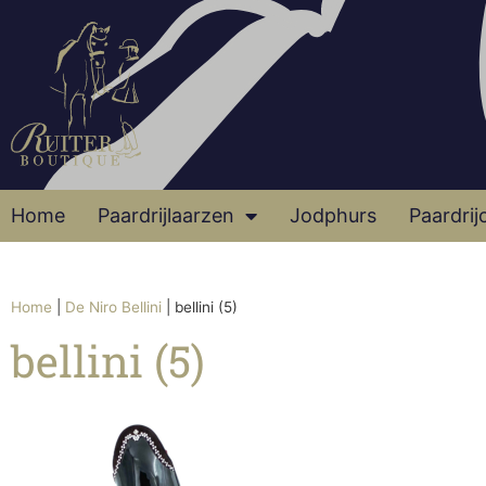
Home
Paardrijlaarzen
Jodphurs
Paardrij
Home
|
De Niro Bellini
|
bellini (5)
bellini (5)