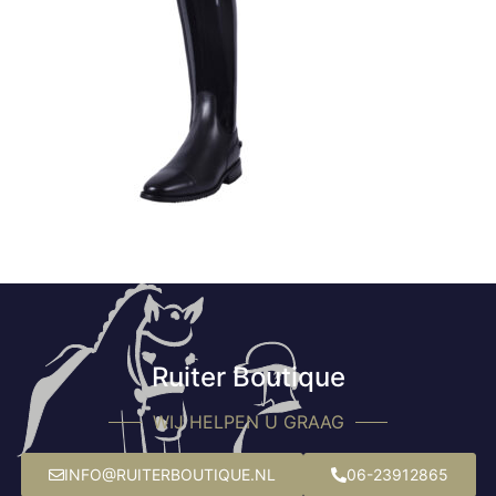
Ruiter Boutique
WIJ HELPEN U GRAAG
INFO@RUITERBOUTIQUE.NL
06-23912865