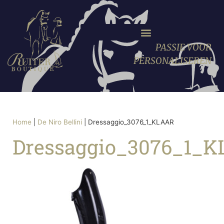
PASSIE VOOR
PERSONALISEREN
Home
|
De Niro Bellini
|
Dressaggio_3076_1_KLAAR
Dressaggio_3076_1_