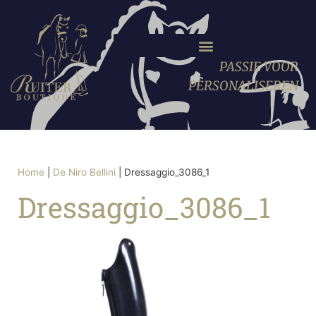
PASSIE VOOR
PERSONALISEREN
Home
|
De Niro Bellini
|
Dressaggio_3086_1
Dressaggio_3086_1