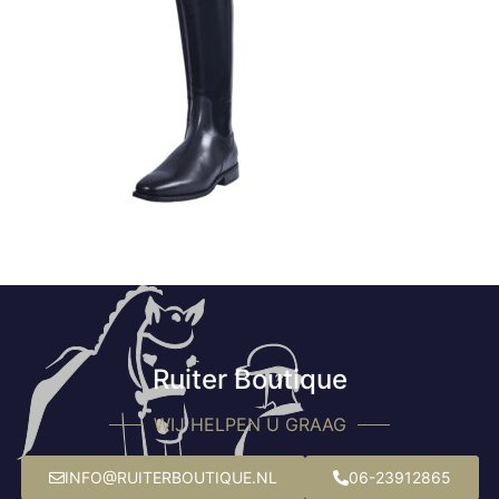
Ruiter Boutique
WIJ HELPEN U GRAAG
INFO@RUITERBOUTIQUE.NL
06-23912865