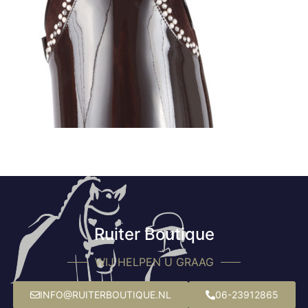
Ruiter Boutique
WIJ HELPEN U GRAAG
INFO@RUITERBOUTIQUE.NL
06-23912865