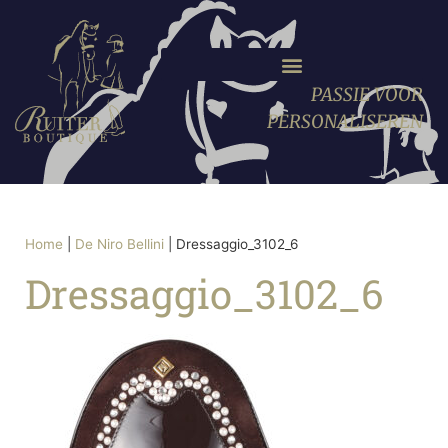
PASSIE VOOR
PERSONALISEREN
Home
|
De Niro Bellini
|
Dressaggio_3102_6
Dressaggio_3102_6