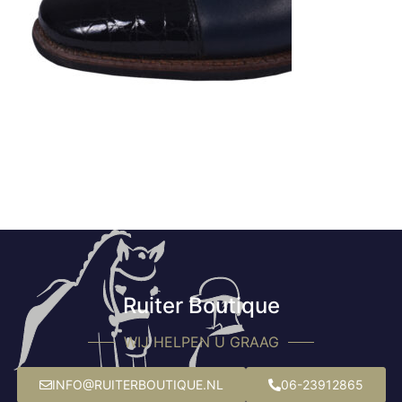
Ruiter Boutique
WIJ HELPEN U GRAAG
INFO@RUITERBOUTIQUE.NL
06-23912865