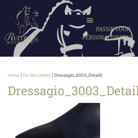
PASSIE VOOR
PERSONALISEREN
Home
|
De Niro Bellini
|
Dressagio_3003_Detail2
Dressagio_3003_Detai