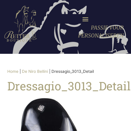
PASSIE VOOR
PERSONALISEREN
Home
|
De Niro Bellini
|
Dressagio_3013_Detail
Dressagio_3013_Detail