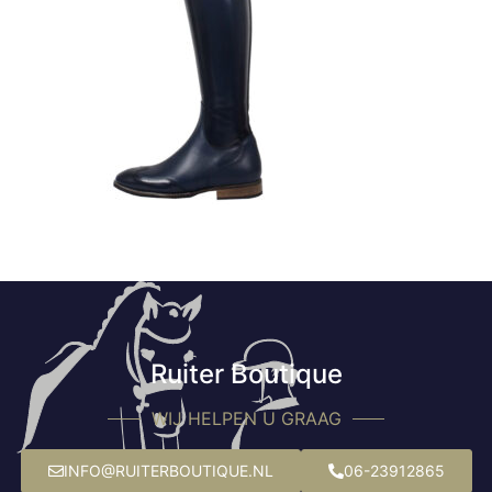
Ruiter Boutique
WIJ HELPEN U GRAAG
INFO@RUITERBOUTIQUE.NL
06-23912865