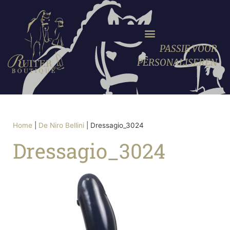
PASSIE VOOR
PERSONALISEREN
Home
|
De Niro Bellini
|
Dressagio_3024
Dressagio_3024