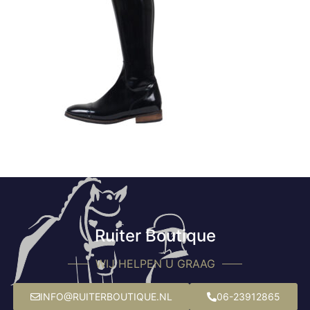
Ruiter Boutique
WIJ HELPEN U GRAAG
INFO@RUITERBOUTIQUE.NL
06-23912865