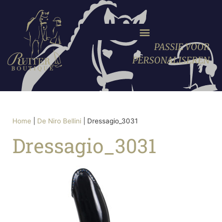
PASSIE VOOR
PERSONALISEREN
Home
|
De Niro Bellini
|
Dressagio_3031
Dressagio_3031