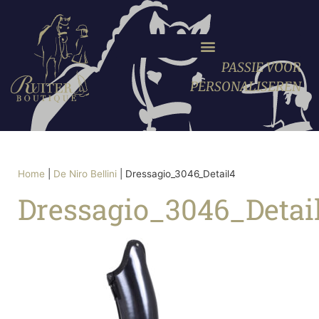
PASSIE VOOR
PERSONALISEREN
Home
|
De Niro Bellini
|
Dressagio_3046_Detail4
Dressagio_3046_Detai