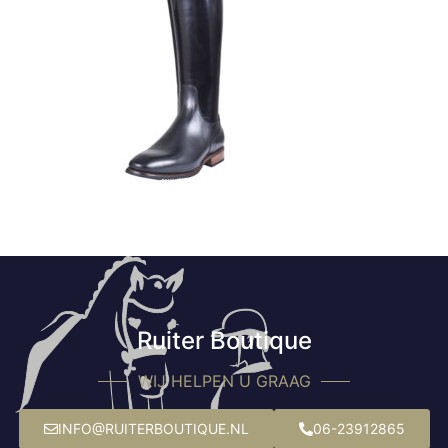
Ruiter Boutique
WIJ HELPEN U GRAAG
INFO@RUITERBOUTIQUE.NL
06-23912865