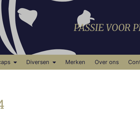
PASSIE VOOR 
caps
Diversen
Merken
Over ons
Con
4