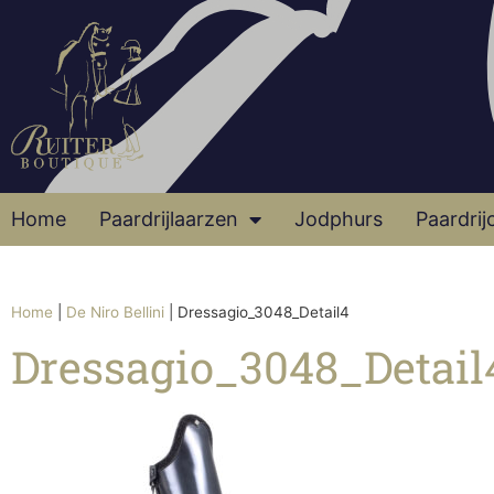
Home
Paardrijlaarzen
Jodphurs
Paardrij
Home
|
De Niro Bellini
|
Dressagio_3048_Detail4
Dressagio_3048_Detail