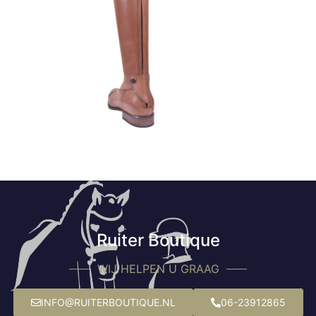
Ruiter Boutique
WIJ HELPEN U GRAAG
INFO@RUITERBOUTIQUE.NL
06-23912865