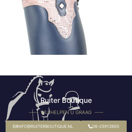
Ruiter Boutique
WIJ HELPEN U GRAAG
INFO@RUITERBOUTIQUE.NL
06-23912865