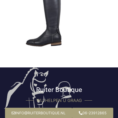
Ruiter Boutique
WIJ HELPEN U GRAAG
INFO@RUITERBOUTIQUE.NL
06-23912865