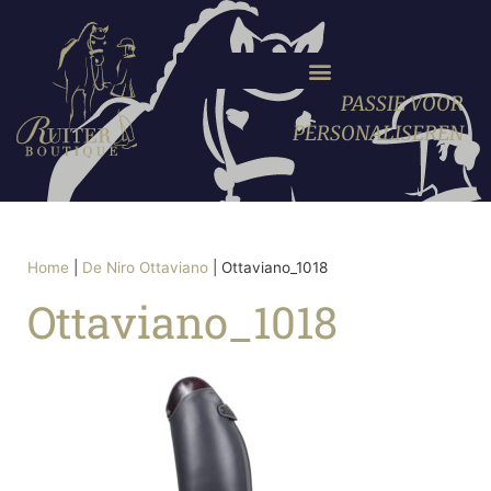
PASSIE VOOR
PERSONALISEREN
Home
|
De Niro Ottaviano
|
Ottaviano_1018
Ottaviano_1018