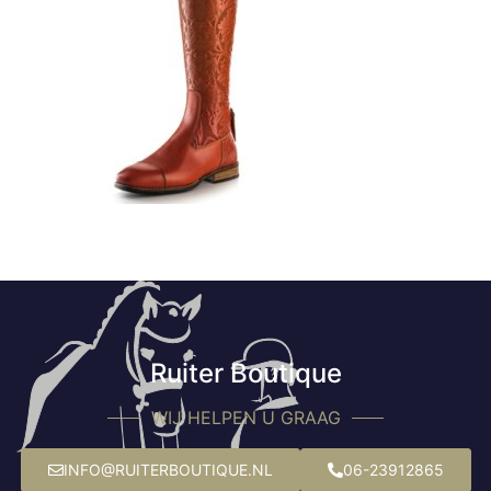
Ruiter Boutique
WIJ HELPEN U GRAAG
INFO@RUITERBOUTIQUE.NL
06-23912865