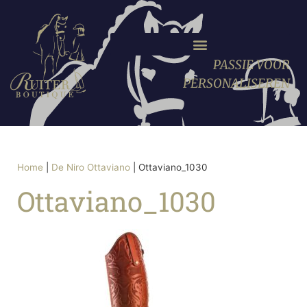
PASSIE VOOR
PERSONALISEREN
Home
|
De Niro Ottaviano
|
Ottaviano_1030
Ottaviano_1030