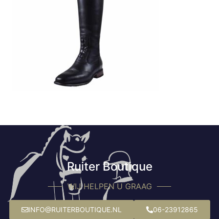
Ruiter Boutique
WIJ HELPEN U GRAAG
INFO@RUITERBOUTIQUE.NL
06-23912865