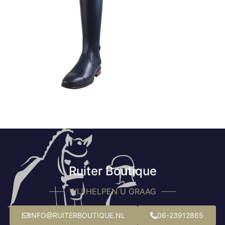
Ruiter Boutique
WIJ HELPEN U GRAAG
INFO@RUITERBOUTIQUE.NL
06-23912865