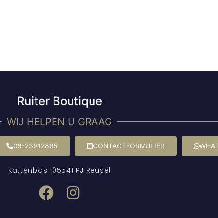
Ruiter Boutique
WIJ HELPEN U GRAAG
06-23912865
CONTACTFORMULIER
WHAT
Kattenbos 10
5541 PJ Reusel