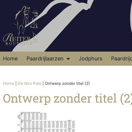
Home
Paardrijlaarzen
Jodphurs
Paardrij
Home
|
De Niro Polo
|
Ontwerp zonder titel (2)
Ontwerp zonder titel (2