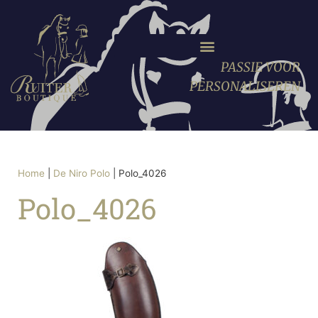
PASSIE VOOR
PERSONALISEREN
Home
|
De Niro Polo
|
Polo_4026
Polo_4026