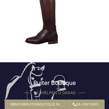
Ruiter Boutique
WIJ HELPEN U GRAAG
INFO@RUITERBOUTIQUE.NL
06-23912865