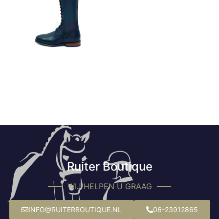
Ruiter Boutique
WIJ HELPEN U GRAAG
INFO@RUITERBOUTIQUE.NL
06-23912865