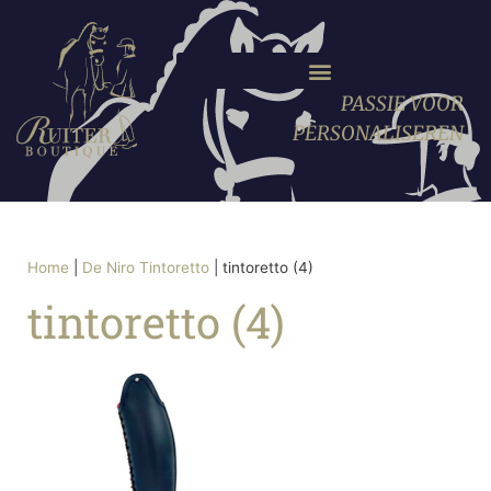
PASSIE VOOR
PERSONALISEREN
Home
|
De Niro Tintoretto
|
tintoretto (4)
tintoretto (4)