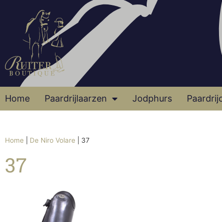
Home
Paardrijlaarzen
Jodphurs
Paardrij
Home
|
De Niro Volare
|
37
37