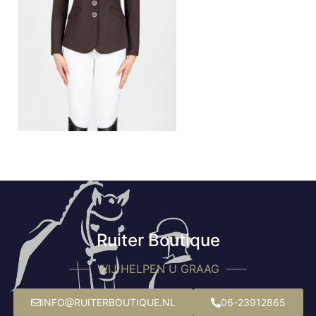
Ruiter Boutique
WIJ HELPEN U GRAAG
INFO@RUITERBOUTIQUE.NL
06-23912865