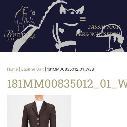
PASSIE VOOR
PERSONALISEREN
Home
|
Equiline Gait
|
181MM00835012_01_WEB
181MM00835012_01_